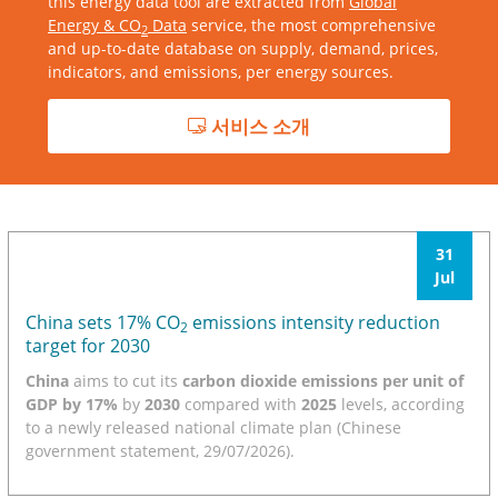
this energy data tool are extracted from
Global
Energy & CO
Data
service, the most comprehensive
2
and up-to-date database on supply, demand, prices,
indicators, and emissions, per energy sources.
서비스 소개
31
Jul
China sets 17% CO
emissions intensity reduction
2
target for 2030
China
aims to cut its
carbon dioxide emissions per unit of
GDP by 17%
by
2030
compared with
2025
levels, according
to a newly released national climate plan (Chinese
government statement, 29/07/2026).