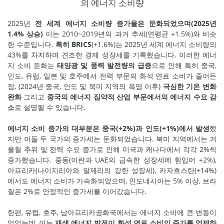
의 에너지 소비량
2025년
전 세계 에너지 소비량 증가율은 둔화되었으며(2025년
1.4% 상승)
이는 2010~2019년의 과거 추세(연평균 +1.5%)와 비슷
한 수준입니다.
특히 BRICS
(+1.6%)는 2025년 세계 에너지 소비량의
43%를 차지하며 견조한 경제 성장세를 기록했습니다. 이러한 에너
지 소비 둔화는
태양광 및 풍력 발전량의 급증
으로 인해 특히 중국,
인도, 유럽, 일본 및 호주에서 전력 부문의 화석 연료 소비가 줄어든
점, (2024년 중국, 인도 및 북미 지역의 폭염 이후)
극심한 기온 변화
완화
그리고
중국의 에너지 집약적 산업 부문에서의 에너지 수요 감
소
로 설명될 수 있습니다.
에너지 소비 증가의 대부분은 중국(+2%)과 인도(+1%)에서 발생
했
지만 이들 두 국가의 증가세는 둔화되었습니다. 북미 지역에서는 겨
울철 추위 및 전력 수요 증가로 인해 미국과 캐나다에서 각각 2%씩
증가했습니다. 중동(이란과 UAE의 급속한 성장세에 힘입어 +2%),
아프리카(나이지리아와 알제리의 강한 성장세), 카자흐스탄(+14%)
에서도 에너지 소비가 가속화되었으며, 인도네시아는 5% 이상, 브라
질은 2%로 안정적인 증가세를 이어갔습니다.
한편, 유럽, 호주, 남아프리카공화국에서는 에너지 소비에 큰 변동이
없었는데, 이는
재생 에너지 발전이 화석 연료 소비의 증가를 억제하