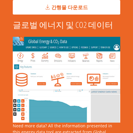
간행물 다운로드
글로벌 에너지 및 CO2 데이터
Need more data? All the information presented in
this energy data tool are extracted from Global