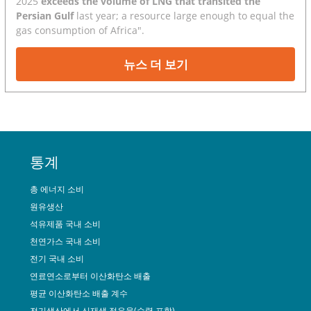
2025
exceeds the volume of LNG that transited the
Persian Gulf
last year; a resource large enough to equal the
gas consumption of Africa".
뉴스 더 보기
통계
총 에너지 소비
원유생산
석유제품 국내 소비
천연가스 국내 소비
전기 국내 소비
연료연소로부터 이산화탄소 배출
평균 이산화탄소 배출 계수
전기생산에서 신재생 점유율(수력 포함)