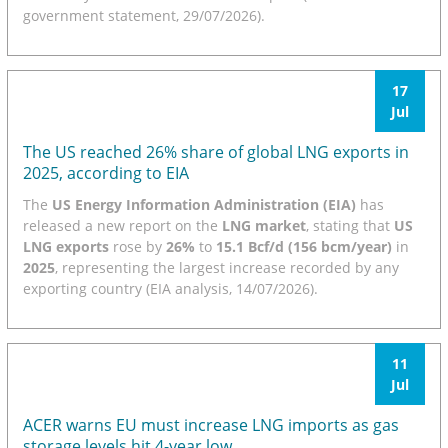
government statement, 29/07/2026).
17
Jul
The US reached 26% share of global LNG exports in
2025, according to EIA
The
US Energy Information Administration (EIA)
has
released a new report on the
LNG market
, stating that
US
LNG exports
rose by
26%
to
15.1 Bcf/d (156 bcm/year)
in
2025
, representing the largest increase recorded by any
exporting country (EIA analysis, 14/07/2026).
11
Jul
ACER warns EU must increase LNG imports as gas
storage levels hit 4-year low